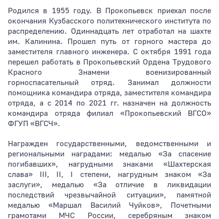
Родился в 1955 году. В Прокопьевск приехал после
окончания Кузбасского политехнического института по
распределению. Одиннадцать лет отработал на шахте
им. Калинина. Прошел путь от горного мастера до
заместителя главного инженера. С октября 1991 года
перешел работать в Прокопьевский Ордена Трудового
Красного Знамени военизированный
горноспасательный отряд. Занимал должности
помощника командира отряда, заместителя командира
отряда, а с 2014 по 2021 гг. назначен на должность
командира отряда филиал «Прокопьевский ВГСО»
ФГУП «ВГСЧ».
Награжден государственными, ведомственными и
региональными наградами: медалью «За спасение
погибавших», нагрудными знаками «Шахтерская
слава» III, II, I степени, нагрудным знаком «За
заслуги», медалью «За отличие в ликвидации
последствий чрезвычайной ситуации», памятной
медалью «Маршал Василий Чуйков», Почетными
грамотами МЧС России, серебряным знаком