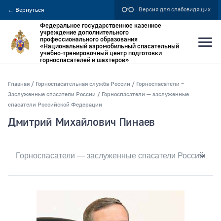
Версия для слабовидящих
←
Вернуться
Федеральное государственное казенное
учреждение дополнительного
профессионального образования
«Национальный аэромобильный спасательный
учебно-тренировочный центр подготовки
горноспасателей и шахтеров»
Главная
Горноспасательная служба России
Горноспасатели –
Искать по:
Заслуженные спасатели России
Горноспасатели — заслуженные
спасатели Российской Федерации
всей фразе
Дмитрий Михайлович Пинаев
отдельным словам
Публикация не ранее
Публикация не позднее