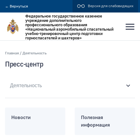
Версия для слабовидящих
←
Вернуться
Федеральное государственное казенное
учреждение дополнительного
профессионального образования
«Национальный аэромобильный спасательный
учебно-тренировочный центр подготовки
горноспасателей и шахтеров»
Главная
Деятельность
Искать по:
Пресс-центр
всей фразе
отдельным словам
Публикация не ранее
Новости
Полезная
информация
Публикация не позднее