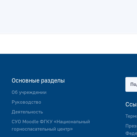
Основные разделы
По
Об учреждении
Руководство
Ссы
Деятельность
Терм
СУО Мoodlе ФГКУ «Национальный
През
горноспасательный центр»
Феде