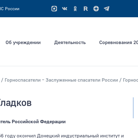
ЧС России
Об учреждении
Деятельность
Соревнования 2
ым словам
Горноспасатели – Заслуженные спасатели России
Горно
ация не позднее
Тип раздела
Гладков
тель Российской Федерации
956 году окончил Донецкий индустриальный институт и