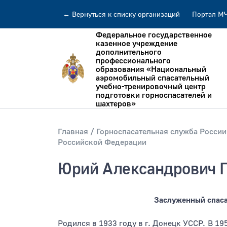
←
Вернуться
к списку организаций
Портал М
Федеральное государственное
казенное учреждение
дополнительного
профессионального
образования «Национальный
аэромобильный спасательный
учебно-тренировочный центр
подготовки горноспасателей и
шахтеров»
Искать по:
всей фразе
отдельн
Главная
Горноспасательная служба России
Российской Федерации
Публикация не ранее
Публик
Юрий Александрович 
Заслуженный спаса
Родился в 1933 году в г. Донецк УССР. В 1