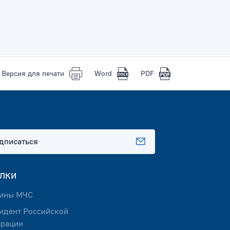
Версия для печати
Word
PDF
дписаться
лки
ины МЧС
идент Российской
рации